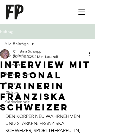
Beitrag
Alle Beiträge
Christina Schorpp
Alle Beiträge
28. Feb. 2025
2 Min. Lesezeit
Interview mit
Schmerz
Personal
Beweglichkeit
Trainerin
Aktuelles
Rücken
Franziska
Zufriedenheit
Schweizer
DEN KÖRPER NEU WAHRNEHMEN 
UND STÄRKEN: FRANZISKA 
SCHWEIZER, SPORTTHERAPEUTIN, 